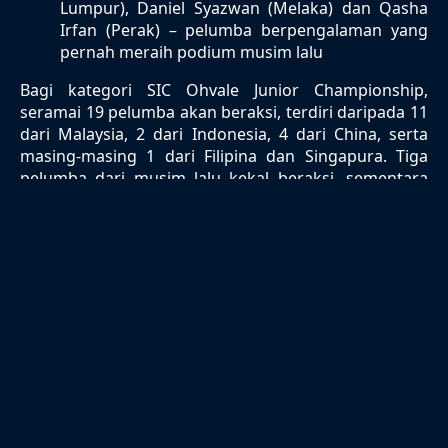
Lumpur), Daniel Syazwan (Melaka) dan Qasha
Irfan (Perak) – pelumba berpengalaman yang
pernah meraih podium musim lalu
Bagi kategori SIC Ohvale Junior Championship,
seramai 19 pelumba akan beraksi, terdiri daripada 11
dari Malaysia, 2 dari Indonesia, 4 dari China, serta
masing-masing 1 dari Filipina dan Singapura. Tiga
pelumba dari musim lalu kekal beraksi, sementara
selebihnya adalah muka baharu yang telah melepasi
sesi pemilihan pada Januari 2025.
Musim 2025 bukan sahaja menampilkan bakat-bakat
terbaik, malah menjadi platform penting
pembangunan akar umbi sukan permotoran negara.
Jangan lepaskan peluang menyaksikan sendiri aksi
pelumba masa depan dunia bermula di sini, di
Sepang!