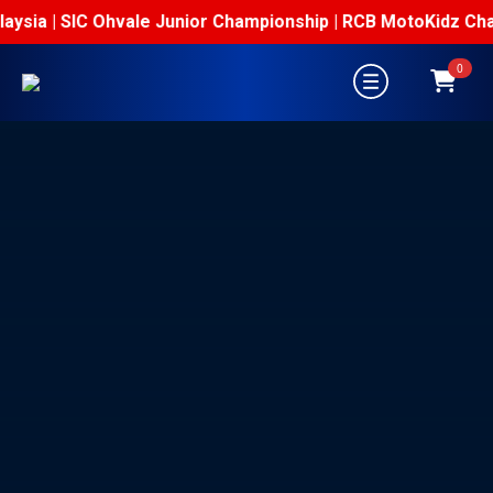
ysia | SIC Ohvale Junior Championship | RCB MotoKidz Champi
0