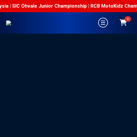
ia | SIC Ohvale Junior Championship | RCB MotoKidz Champion
0