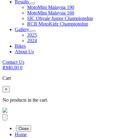
Results
MotoMini Malaysia 190
MotoMini Malaysia 160
SIC Ohvale Junior Championship
RCB MotoKidz Championship
Gallery
2025
2024
Bikes
About Us
Contact Us
RM
0.00
0
Cart
×
No products in the cart.
Close
Home