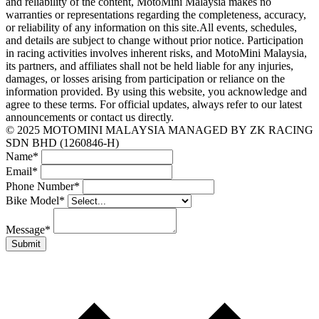
and reliability of the content, MotoMini Malaysia makes no
warranties or representations regarding the completeness, accuracy,
or reliability of any information on this site.All events, schedules,
and details are subject to change without prior notice. Participation
in racing activities involves inherent risks, and MotoMini Malaysia,
its partners, and affiliates shall not be held liable for any injuries,
damages, or losses arising from participation or reliance on the
information provided. By using this website, you acknowledge and
agree to these terms. For official updates, always refer to our latest
announcements or contact us directly.
© 2025 MOTOMINI MALAYSIA MANAGED BY ZK RACING
SDN BHD (1260846-H)
Name
*
Email
*
Phone Number
*
Bike Model
*
Message
*
Submit