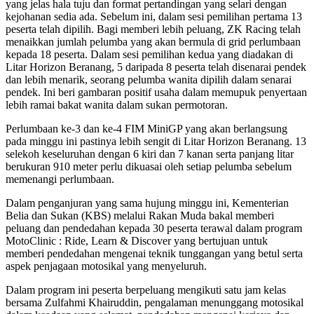
yang jelas hala tuju dan format pertandingan yang selari dengan
kejohanan sedia ada. Sebelum ini, dalam sesi pemilihan pertama 13
peserta telah dipilih. Bagi memberi lebih peluang, ZK Racing telah
menaikkan jumlah pelumba yang akan bermula di grid perlumbaan
kepada 18 peserta. Dalam sesi pemilihan kedua yang diadakan di
Litar Horizon Beranang, 5 daripada 8 peserta telah disenarai pendek
dan lebih menarik, seorang pelumba wanita dipilih dalam senarai
pendek. Ini beri gambaran positif usaha dalam memupuk penyertaan
lebih ramai bakat wanita dalam sukan permotoran.
Perlumbaan ke-3 dan ke-4 FIM MiniGP yang akan berlangsung
pada minggu ini pastinya lebih sengit di Litar Horizon Beranang. 13
selekoh keseluruhan dengan 6 kiri dan 7 kanan serta panjang litar
berukuran 910 meter perlu dikuasai oleh setiap pelumba sebelum
memenangi perlumbaan.
Dalam penganjuran yang sama hujung minggu ini, Kementerian
Belia dan Sukan (KBS) melalui Rakan Muda bakal memberi
peluang dan pendedahan kepada 30 peserta terawal dalam program
MotoClinic : Ride, Learn & Discover yang bertujuan untuk
memberi pendedahan mengenai teknik tunggangan yang betul serta
aspek penjagaan motosikal yang menyeluruh.
Dalam program ini peserta berpeluang mengikuti satu jam kelas
bersama Zulfahmi Khairuddin, pengalaman menunggang motosikal