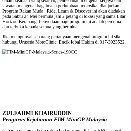
dalam keadaan yang selamat, pendedahan mengenai kerjaya dan
lawatan mengenai bagaimana perlumbaan motosikal dianjurkan.
Program Rakan Muda : Ride, Learn & Discover ini akan diadakan
pada Sabtu 24 Mei bermula jam 2 petang di lokasi yang sama Litar
Horizon Beranang. Penyertaan bagi program ini adalah percuma
dan terbuka kepada semua yang berminat.
Jika mempunyai sebarang pertanyaan mengenai program ini sila
hubungi Urusetia MotoClinic, Encik Iqbal Hakim di 017-3923522.
ZULFAHMI KHAIRUDDIN
Pengurus Kejohanan FIM MiniGP Malaysia
Cabaran pusingan kedua akan berlangsung di Litar HBC, sebuah