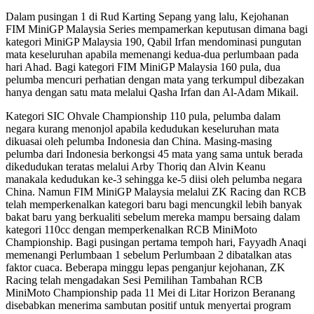
Dalam pusingan 1 di Rud Karting Sepang yang lalu, Kejohanan
FIM MiniGP Malaysia Series mempamerkan keputusan dimana bagi
kategori MiniGP Malaysia 190, Qabil Irfan mendominasi pungutan
mata keseluruhan apabila memenangi kedua-dua perlumbaan pada
hari Ahad. Bagi kategori FIM MiniGP Malaysia 160 pula, dua
pelumba mencuri perhatian dengan mata yang terkumpul dibezakan
hanya dengan satu mata melalui Qasha Irfan dan Al-Adam Mikail.
Kategori SIC Ohvale Championship 110 pula, pelumba dalam
negara kurang menonjol apabila kedudukan keseluruhan mata
dikuasai oleh pelumba Indonesia dan China. Masing-masing
pelumba dari Indonesia berkongsi 45 mata yang sama untuk berada
dikedudukan teratas melalui Arby Thoriq dan Alvin Keanu
manakala kedudukan ke-3 sehingga ke-5 diisi oleh pelumba negara
China. Namun FIM MiniGP Malaysia melalui ZK Racing dan RCB
telah memperkenalkan kategori baru bagi mencungkil lebih banyak
bakat baru yang berkualiti sebelum mereka mampu bersaing dalam
kategori 110cc dengan memperkenalkan RCB MiniMoto
Championship. Bagi pusingan pertama tempoh hari, Fayyadh Anaqi
memenangi Perlumbaan 1 sebelum Perlumbaan 2 dibatalkan atas
faktor cuaca. Beberapa minggu lepas penganjur kejohanan, ZK
Racing telah mengadakan Sesi Pemilihan Tambahan RCB
MiniMoto Championship pada 11 Mei di Litar Horizon Beranang
disebabkan menerima sambutan positif untuk menyertai program